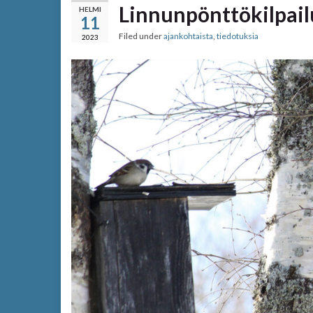
Linnunpönttökilpail
HELMI
11
Filed under
ajankohtaista
,
tiedotuksia
2023