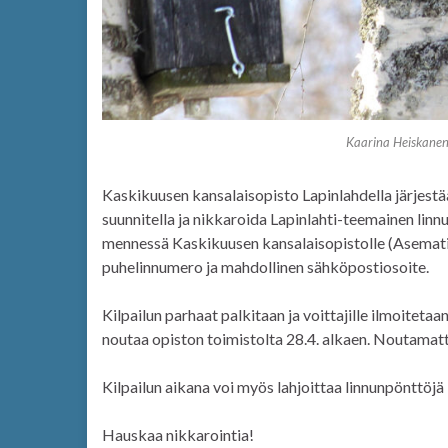
Kaarina Heiskanen
Kaskikuusen kansalaisopisto Lapinlahdella järjestää
suunnitella ja nikkaroida Lapinlahti-teemainen linn
mennessä Kaskikuusen kansalaisopistolle (Asematie 
puhelinnumero ja mahdollinen sähköpostiosoite.
Kilpailun parhaat palkitaan ja voittajille ilmoitetaa
noutaa opiston toimistolta 28.4. alkaen. Noutama
Kilpailun aikana voi myös lahjoittaa linnunpönttöjä
Hauskaa nikkarointia!