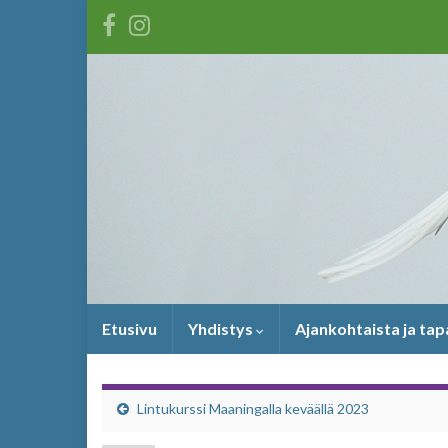
Etusivu
Yhdistys
Ajankohtaista ja ta
Lintukurssi Maaningalla keväällä 2023