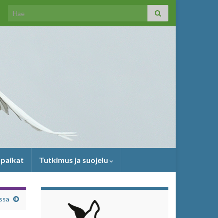
Search for:
upaikat
Tutkimus ja suojelu
ssa