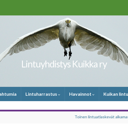
Lintuyhdistys Kuikka ry
pahtumia
Lintuharrastus
Havainnot
Kuikan lint
Toinen lintuatlaskevät alkama