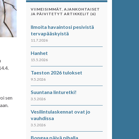
VIIMEISIMMÄT, AJANKOHTAISET
JA PÄIVITETYT ARTIKKELIT (6)
Ilmoita havaintosi pesivistä
tervapääskyistä
11.7.2026
Hanhet
n
15.5.2026
14.4.
Taeston 2026 tulokset
9.5.2026
Suuntana linturetki!
voi sen
3.5.2026
aan.
Vesilintulaskennat ovat jo
vauhdissa
3.5.2026
Bongaa päivä pihalla