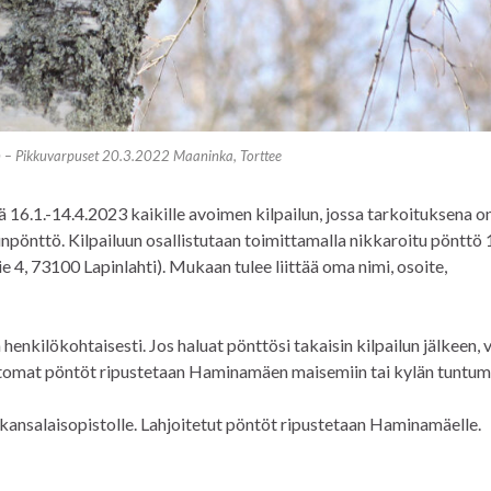
 – Pikkuvarpuset 20.3.2022 Maaninka, Torttee
 16.1.-14.4.2023 kaikille avoimen kilpailun, jossa tarkoituksena o
unpönttö. Kilpailuun osallistutaan toimittamalla nikkaroitu pönttö 
4, 73100 Lapinlahti). Mukaan tulee liittää oma nimi, osoite,
n henkilökohtaisesti. Jos haluat pönttösi takaisin kilpailun jälkeen, 
ttomat pöntöt ripustetaan Haminamäen maisemiin tai kylän tuntum
 kansalaisopistolle. Lahjoitetut pöntöt ripustetaan Haminamäelle.