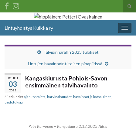
Tog
sear
Search for:
for
Lintuyhdistys Kuikka ry
Togg
navig
Talvipinnarallin 2023 tulokset
Lintujen havainnointi toisen pihapiirissä
Kangaskiurusta Pohjois-Savon
JOULU
03
ensimmäinen talvihavainto
2023
Filed under
ajankohtaista
,
harvinaisuudet
,
havainnot ja katsaukset
,
tiedotuksia
Petri Karvonen – Kangaskiuru 2.12.2023 Nilsiä