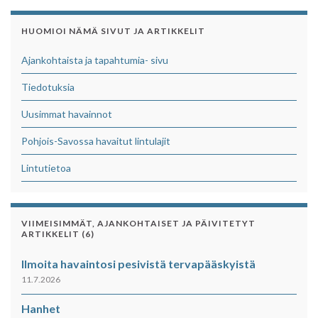
HUOMIOI NÄMÄ SIVUT JA ARTIKKELIT
Ajankohtaista ja tapahtumia- sivu
Tiedotuksia
Uusimmat havainnot
Pohjois-Savossa havaitut lintulajit
Lintutietoa
VIIMEISIMMÄT, AJANKOHTAISET JA PÄIVITETYT
ARTIKKELIT (6)
Ilmoita havaintosi pesivistä tervapääskyistä
11.7.2026
Hanhet