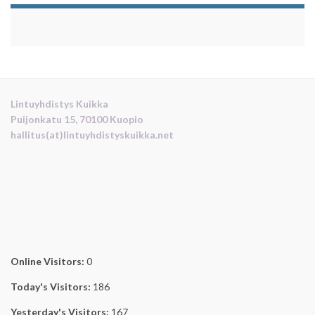
Lintuyhdistys Kuikka
Puijonkatu 15, 70100 Kuopio
hallitus(at)lintuyhdistyskuikka.net
Online Visitors:
0
Today's Visitors:
186
Yesterday's Visitors:
167