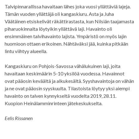
Talvipinnarallissa havaitaan lähes joka vuosi yllättäviä lajeja.
Tämän vuoden yllättäjä oli kangaskiuru. Asta ja Juha
Väätäinen etsiskelivät räkättirastasta, kun Nilsiän taajamasta
piharuokinnalta löytyikin yllättävä laji. Havainto oli
ensimmäinen talvihavainto lajista. Ympäristö on myös lajin
huomioon ottaen erikoinen. Nähtäväksi jää, kuinka pitkään
lintu viihtyy alueella.
Kangaskiuru on Pohjois-Savossa vähälukuinen laji, joita
havaitaan keskimäärin 5-10 yksilöä vuodessa. Havainnot
ovat pääosin keväältä ja alkukesältä. Syyshavaintoja on vähän
ja ne ovat pääosin syyskuulta. Tilastoista löytyy yksi aiempi
havainto on talven kynnykseltä vuodelta 2019, 28.11.
Kuopion Heinälamminrinteen jätekeskukselta.
Eelis Rissanen