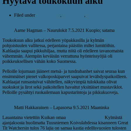
Hyytävä toukokuun alku
Filed under
ajankohtaista
,
lintukatsaus
,
tiedotuksia
Aarne Hagman – Naurulokit 7.5.2021 Kuopio; satama
Toukokuun alku jatkui edelleen yöpakkasilla ja kylmän
pohjoistuulen vallitessa, perjantaina päästiin miltei lumitöihin.
Kahlaajia saapui pikkuhiljaa, mutta niitä oli edelleen tavanomaista
vähemmän. Aiempiin keväisiin verrattuna hyönteissyöjiä oli
poikkeuksellisen vähän koko Suomessa.
Pelloille lojumaan jääneet metsä- ja tundrahanhet saivat seuraa kun
ensimmäiset pienet valkoposkiparvet saapuivat levähdyspaikoilleen.
Kahlaajat runsastuivat vähitellen, näkyvimpiä tulokkaita olivat
suokukot ja lirot sekä paikoitellen havaitut yksittäiset mustaviklot.
Pelloille pysähtyi ruokailemaan kapustarintoja ja pikkukuoveja.
Matti Hakkarainen – Lapasorsa 9.5.2021 Maaninka
Lauantaina vietettiin Kuikan omaa
(T)ornien Taestoa.
Kylmästä
ajanjaksosta huolimatta Tuusniemen Koivulahdessa kisanneen Great
Tit Watchersin tulos 76 lajia on samaa kastia edellisvuosien tulosten