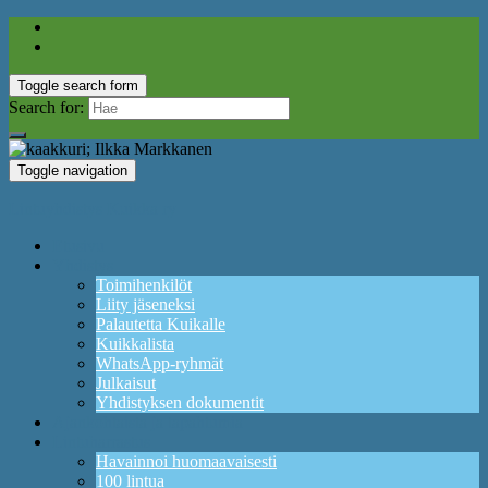
Toggle search form
Search for:
Toggle navigation
Lintuyhdistys Kuikka ry
Etusivu
Yhdistys
Toimihenkilöt
Liity jäseneksi
Palautetta Kuikalle
Kuikkalista
WhatsApp-ryhmät
Julkaisut
Yhdistyksen dokumentit
Ajankohtaista ja tapahtumia
Lintuharrastus
Havainnoi huomaavaisesti
100 lintua