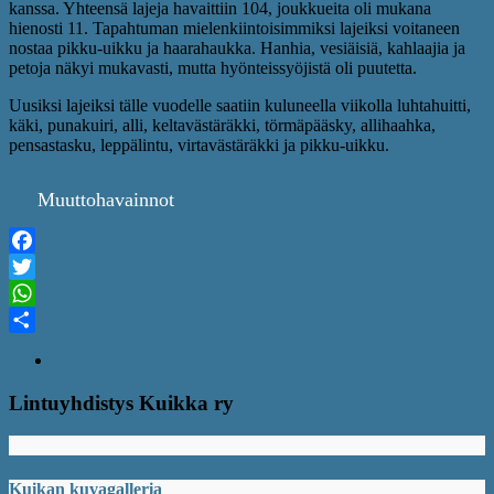
kanssa. Yhteensä lajeja havaittiin 104, joukkueita oli mukana
hienosti 11. Tapahtuman mielenkiintoisimmiksi lajeiksi voitaneen
nostaa pikku-uikku ja haarahaukka. Hanhia, vesiäisiä, kahlaajia ja
petoja näkyi mukavasti, mutta hyönteissyöjistä oli puutetta.
Uusiksi lajeiksi tälle vuodelle saatiin kuluneella viikolla luhtahuitti,
käki, punakuiri, alli, keltavästäräkki, törmäpääsky, allihaahka,
pensastasku, leppälintu, virtavästäräkki ja pikku-uikku.
Muuttohavainnot
Facebook
Twitter
WhatsApp
Share
Lintuyhdistys Kuikka ry
Kuikan kuvagalleria