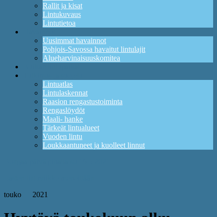
Rallit ja kisat
Lintukuvaus
Lintutietoa
Havainnot
Uusimmat havainnot
Pohjois-Savossa havaitut lintulajit
Alueharvinaisuuskomitea
Kuikan lintupaikat
Tutkimus ja suojelu
Lintuatlas
Lintulaskennat
Raasion rengastustoiminta
Rengaslöydöt
Maali- hanke
Tärkeät lintualueet
Vuoden lintu
Loukkaantuneet ja kuolleet linnut
Bongaa päivä pihalla su 16.5.2021
Lasten lintuviikko meneillään
touko
11
2021