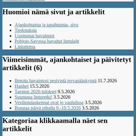
Huomioi nämä sivut ja artikkelit
Ajankohtaista ja tapahtumia- sivu
Tiedotuksia
Uusimmat havainnot
Pohjois-Savossa havaitut lintulajit
Lintutietoa
Viimeisimmät, ajankohtaiset ja päivitetyt
artikkelit (6)
Ilmoita havaintosi pesivistä tervapääskyistä
11.7.2026
Hanhet
15.5.2026
Taeston 2026 tulokset
9.5.2026
Suuntana linturetki!
3.5.2026
Vesilintulaskennat ovat jo vauhdissa
3.5.2026
Bongaa päivä pihalla 9.-10.5.2026
3.5.2026
Kategoriaa klikkaamalla näet sen
artikkelit