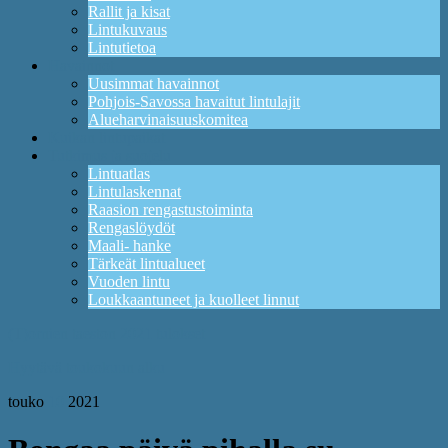
Rallit ja kisat
Lintukuvaus
Lintutietoa
Havainnot
Uusimmat havainnot
Pohjois-Savossa havaitut lintulajit
Alueharvinaisuuskomitea
Kuikan lintupaikat
Tutkimus ja suojelu
Lintuatlas
Lintulaskennat
Raasion rengastustoiminta
Rengaslöydöt
Maali- hanke
Tärkeät lintualueet
Vuoden lintu
Loukkaantuneet ja kuolleet linnut
(T)ornien taeston 2021 tulokset
Hyytävä toukokuun alku
touko
10
2021