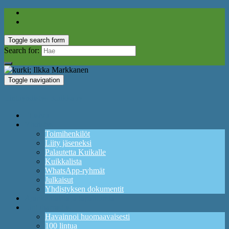
Toggle search form
Search for:
Toggle navigation
Lintuyhdistys Kuikka ry
Etusivu
Yhdistys
Toimihenkilöt
Liity jäseneksi
Palautetta Kuikalle
Kuikkalista
WhatsApp-ryhmät
Julkaisut
Yhdistyksen dokumentit
Ajankohtaista ja tapahtumia
Lintuharrastus
Havainnoi huomaavaisesti
100 lintua