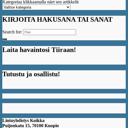
Kategoriaa klikkaamalla näet sen artikkelit
KIRJOITA HAKUSANA TAI SANAT
Search for:
Laita havaintosi Tiiraan!
Tutustu ja osallistu!
Lintuyhdistys Kuikka
Puijonkatu 15, 70100 Kuopio