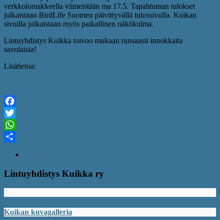
verkkolomakkeella viimeistään ma 17.5. Tapahtuman tulokset
julkaistaan BirdLife Suomen päivittyvällä tulossivulla. Kuikan
sivuilla julkaistaan myös paikallinen näkökulma.
Lintuyhdistys Kuikka toivoo mukaan runsaasti innokkaita
savolaisia!
Lisätietoa:
BirdLife Suomi: Bongaa päivä pihalla
Facebook
Twitter
WhatsApp
Share
Lintuyhdistys Kuikka ry
Kuikan kuvagalleria