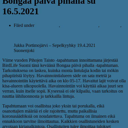
Bongaa päivä pihalla su
16.5.2021
Filed under
ajankohtaista
,
bongaa päivä pihalla
,
tapahtumat
,
tiedotuksia
Jukka Portimojärvi – Sepelkyyhky 19.4.2021
Suonenjoki
Viime vuoden Pihojen Taisto -tapahtuman innoittamana järjestää
BirdLife Suomi tänä keväänä Bongaa päivä pihalla -tapahtuman.
Tarkoituksena on laskea, kuinka monta lintulajia kodin tai mökin
pihapiiristä löytyy. Havainnointialueen säde on sata metriä ja
havainnointiin käytettävä aika on klo 05-17. Havaitut lajit voivat olla
kisa-alueen ulkopuolella. Havainnointiin voi käyttää aikaa juuri sen
verran, kuin itselle sopii. Kyseessä ei ole kilpailu, vaan tarkoitus on
nauttia lähiluonnosta ja tarkkailla lintuja.
Tapahtumaan voi osallistua joko yksin tai porukalla, eikä
osanottajien määrää ei ole rajoitettu, mutta paikallisia
koronasäädöksiä on noudatettava. Tapahtuma on ilmainen eikä
ennakkoon tarvitse ilmoittautua. Kaikkien osallistuneiden kesken
arvotaan kirjapalkintoja. Osallistujien tulee ilmoittaa tulokset