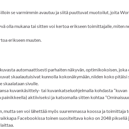
Silloin se varmimmin avautuu ja siitä puuttuvat muotoilut, joita Wo
vä olla mukana tai sitten voi kertoa erikseen toimittajalle, miten ne
ertoa erikseen muuten.
e kuvasta automaattisesti parhaiten näkyvän, optimikokoisen, joka
kuvat skaalautuisivat kunnolla kokonäkymään, niiden koko pitäisi si
e skaalataan sivulle.
ansa kuvankäsittely- tai kuvankatseluohjelmalla kohdasta “kuvan
a painikkeella) aktiiviseksi ja katsomalla sitten kohtaa ”Ominaisuu
, mutta sen voi lähettää myös suuremmassa koossa ja toimittaja 
aikkapa Facebookissa toinen suositeltava koko on 2048 pikseliä 
laittaa.