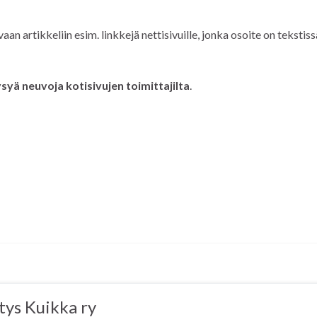
aan artikkeliin esim. linkkejä nettisivuille, jonka osoite on tekstiss
syä neuvoja kotisivujen toimittajilta
.
tys Kuikka ry