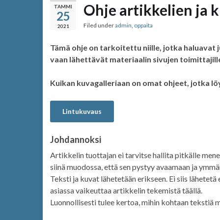
Ohje artikkelien ja k
TAMMI
25
Filed under
admin
,
oppaita
2021
Tämä ohje on tarkoitettu niille, jotka haluavat ju
vaan lähettävät materiaalin sivujen toimittajill
Kuikan kuvagalleriaan on omat ohjeet, jotka löy
Lintukuvaus
Johdannoksi
Artikkelin tuottajan ei tarvitse hallita pitkälle men
siinä muodossa, että sen pystyy avaamaan ja ymmär
Teksti ja kuvat lähetetään erikseen. Ei siis lähetetä
asiassa vaikeuttaa artikkelin tekemistä täällä.
Luonnollisesti tulee kertoa, mihin kohtaan tekstiä m