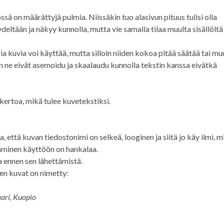
sä on määrättyjä pulmia. Niissäkin tuo alasivun pituus tulisi olla
deltään ja näkyy kunnolla, mutta vie samalla tilaa muulta sisällöltä
ia kuvia voi käyttää, mutta silloin niiden kokoa pitää säätää tai m
en ne eivät asemoidu ja skaalaudu kunnolla tekstin kanssa eivätkä
kertoa, mikä tulee kuvetekstiksi.
, että kuvan tiedostonimi on selkeä, looginen ja siitä jo käy ilmi, m
täminen käyttöön on hankalaa.
 ennen sen lähettämistä.
ten kuvat on nimetty:
ri, Kuopio