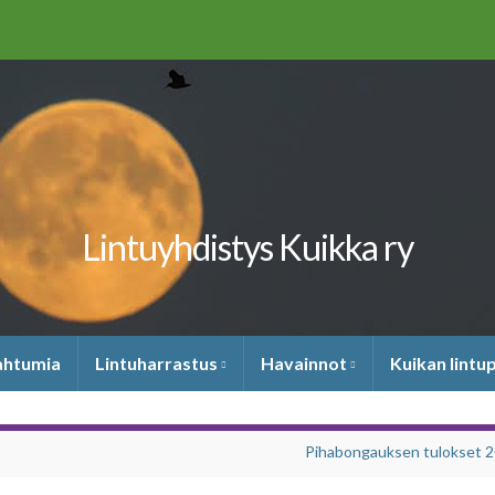
Lintuyhdistys Kuikka ry
pahtumia
Lintuharrastus
Havainnot
Kuikan lintu
Pihabongauksen tulokset 