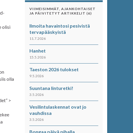
VIIMEISIMMÄT, AJANKOHTAISET
rd-
JA PÄIVITETYT ARTIKKELIT (6)
Ilmoita havaintosi pesivistä
 olisi
tervapääskyistä
11.7.2026
Hanhet
15.5.2026
Taeston 2026 tulokset
 on
9.5.2026
is olla
Suuntana linturetki!
3.5.2026
det” >
Vesilintulaskennat ovat jo
vauhdissa
tekee
3.5.2026
ja
Bongaa päivä pihalla