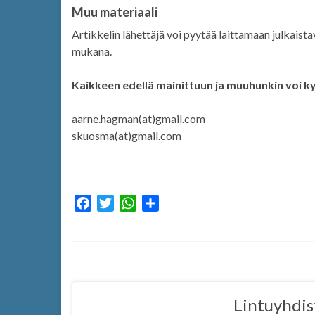
Muu materiaali
Artikkelin lähettäjä voi pyytää laittamaan julkaistav
mukana.
Kaikkeen edellä mainittuun ja muuhunkin voi ky
aarne.hagman(at)gmail.com
skuosma(at)gmail.com
F
T
W
S
a
w
h
h
c
i
a
a
e
t
t
r
b
t
s
e
o
e
A
Lintuyhdis
o
r
p