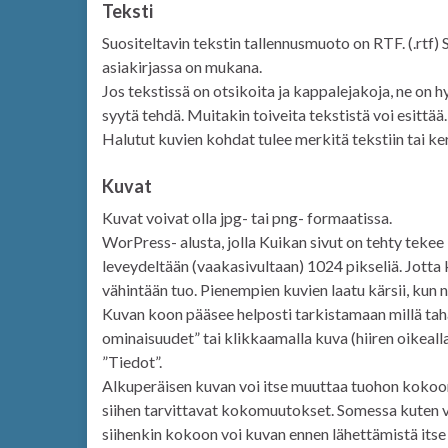
Teksti
Suositeltavin tekstin tallennusmuoto on RTF. (.rtf) 
asiakirjassa on mukana.
Jos tekstissä on otsikoita ja kappalejakoja, ne on hy
syytä tehdä. Muitakin toiveita tekstistä voi esittää.
Halutut kuvien kohdat tulee merkitä tekstiin tai k
Kuvat
Kuvat voivat olla jpg- tai png- formaatissa.
WorPress- alusta, jolla Kuikan sivut on tehty teke
leveydeltään (vaakasivultaan) 1024 pikseliä. Jotta 
vähintään tuo. Pienempien kuvien laatu kärsii, kun n
Kuvan koon pääsee helposti tarkistamaan millä tah
ominaisuudet” tai klikkaamalla kuva (hiiren oikeall
”Tiedot”.
Alkuperäisen kuvan voi itse muuttaa tuohon kokoon
siihen tarvittavat kokomuutokset. Somessa kuten v
siihenkin kokoon voi kuvan ennen lähettämistä itse 