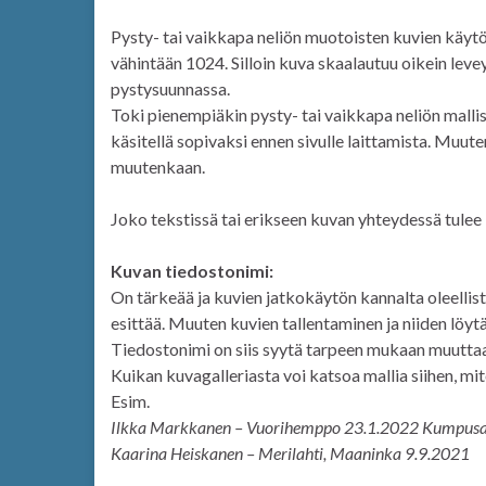
Pysty- tai vaikkapa neliön muotoisten kuvien käytös
vähintään 1024. Silloin kuva skaalautuu oikein levey
pystysuunnassa.
Toki pienempiäkin pysty- tai vaikkapa neliön mallis
käsitellä sopivaksi ennen sivulle laittamista. Muut
muutenkaan.
Joko tekstissä tai erikseen kuvan yhteydessä tulee 
Kuvan tiedostonimi:
On tärkeää ja kuvien jatkokäytön kannalta oleellista
esittää. Muuten kuvien tallentaminen ja niiden löy
Tiedostonimi on siis syytä tarpeen mukaan muuttaa
Kuikan kuvagalleriasta voi katsoa mallia siihen, mi
Esim.
Ilkka Markkanen – Vuorihemppo 23.1.2022 Kumpusaa
Kaarina Heiskanen – Merilahti, Maaninka 9.9.2021