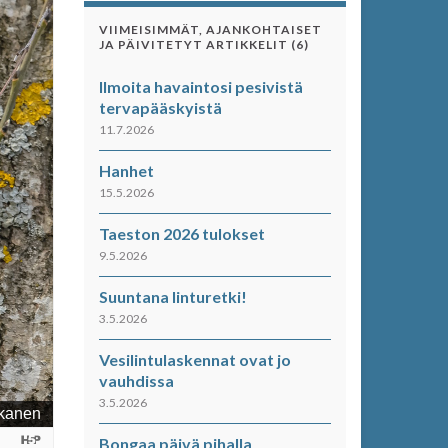
VIIMEISIMMÄT, AJANKOHTAISET
JA PÄIVITETYT ARTIKKELIT (6)
Ilmoita havaintosi pesivistä
tervapääskyistä
11.7.2026
Hanhet
15.5.2026
Taeston 2026 tulokset
9.5.2026
Suuntana linturetki!
3.5.2026
Vesilintulaskennat ovat jo
vauhdissa
3.5.2026
Bongaa päivä pihalla