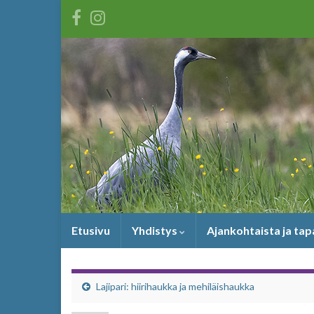
Etusivu
Yhdistys
Ajankohtaista ja ta
Lajipari: hiirihaukka ja mehiläishaukka