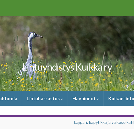
Lintuyhdistys Kuikka ry
pahtumia
Lintuharrastus
Havainnot
Kuikan lint
Lajipari: käpytikka ja valkoselkät