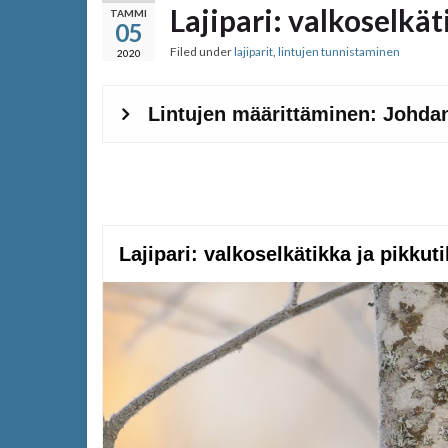
Lajipari: valkoselkä
TAMMI
05
Filed under
lajiparit
,
lintujen tunnistaminen
2020