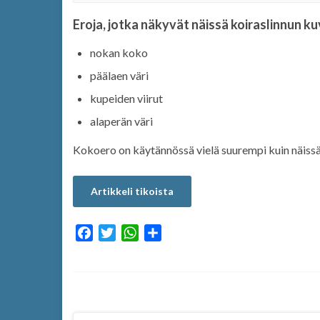
Eroja, jotka näkyvät näissä koiraslinnun ku
nokan koko
päälaen väri
kupeiden viirut
alaperän väri
Kokoero on käytännössä vielä suurempi kuin näissä
Artikkeli tikoista
F
T
W
S
a
w
h
h
c
i
a
a
e
t
t
r
b
t
s
e
o
e
A