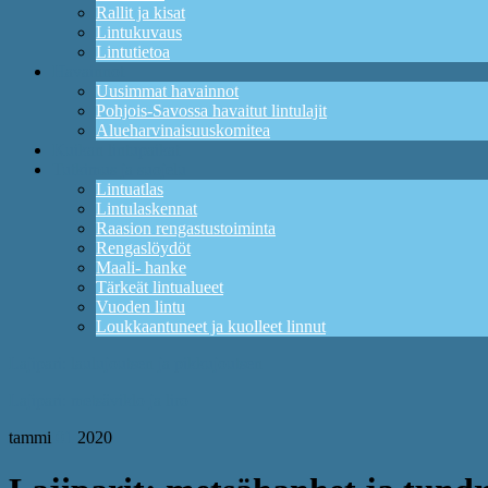
Rallit ja kisat
Lintukuvaus
Lintutietoa
Havainnot
Uusimmat havainnot
Pohjois-Savossa havaitut lintulajit
Alueharvinaisuuskomitea
Kuikan lintupaikat
Tutkimus ja suojelu
Lintuatlas
Lintulaskennat
Raasion rengastustoiminta
Rengaslöydöt
Maali- hanke
Tärkeät lintualueet
Vuoden lintu
Loukkaantuneet ja kuolleet linnut
Lajipari: laulujoutsen ja pikkujoutsen
Lajipari: metsäviklo ja liro
tammi
01
2020