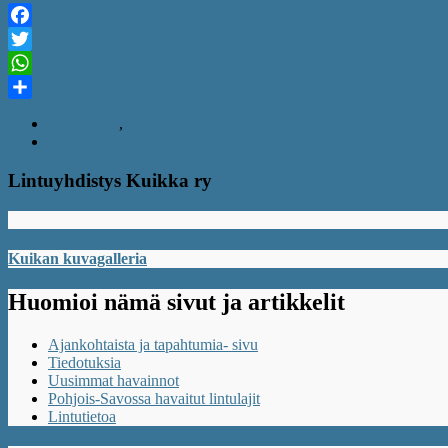
Facebook
Twitter
WhatsApp
Share
metsähanhi
,
tundrahanhi
Lintuyhdistys Kuikka ry
Kuikan kuvagalleria
Huomioi nämä sivut ja artikkelit
Ajankohtaista ja tapahtumia- sivu
Tiedotuksia
Uusimmat havainnot
Pohjois-Savossa havaitut lintulajit
Lintutietoa