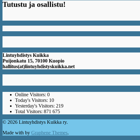
Tutustu ja osallistu!
Lintuyhdistys Kuikka
Puijonkatu 15, 70100 Kuopio
hallitus(at)lintuyhdistyskuikka.net
Online Visitors:
0
Today's Visitors:
10
Yesterday's Visitors:
219
Total Visitors:
871 675
© 2026 Lintuyhdistys Kuikka ry.
Made with
by
Graphene Themes
.