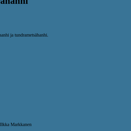
rahanhi
hanhi ja tundrametsähanhi.
: Ilkka Markkanen