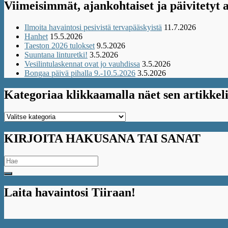
Viimeisimmät, ajankohtaiset ja päivitetyt a
Ilmoita havaintosi pesivistä tervapääskyistä
11.7.2026
Hanhet
15.5.2026
Taeston 2026 tulokset
9.5.2026
Suuntana linturetki!
3.5.2026
Vesilintulaskennat ovat jo vauhdissa
3.5.2026
Bongaa päivä pihalla 9.-10.5.2026
3.5.2026
Kategoriaa klikkaamalla näet sen artikkeli
Kategoriaa
klikkaamalla
näet
KIRJOITA HAKUSANA TAI SANAT
sen
artikkelit
Search
for:
Laita havaintosi Tiiraan!