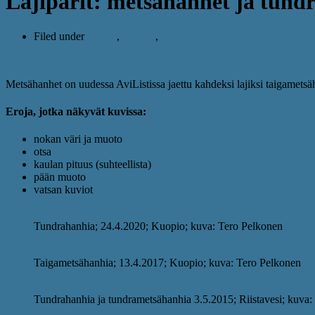
Lajiparit: metsähanhet ja tund
Filed under
hanhet
,
lajiparit
,
lintujen tunnistaminen
Metsähanhet on uudessa AviListissa jaettu kahdeksi lajiksi taigametsä
Ero
ja, jotka näkyvät kuvissa:
nokan väri ja muoto
otsa
kaulan pituus (suhteellista)
pään muoto
vatsan kuviot
Tundrahanhia; 24.4.2020; Kuopio; kuva: Tero Pelkonen
Taigametsähanhia; 13.4.2017; Kuopio; kuva: Tero Pelkonen
Tundrahanhia ja tundrametsähanhia 3.5.2015; Riistavesi; kuva