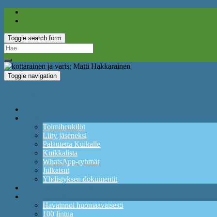
Toggle search form
Search
for:
Toggle navigation
Lintuyhdistys Kuikka ry
Etusivu
Yhdistys
Toimihenkilöt
Liity jäseneksi
Palautetta Kuikalle
Kuikkalista
WhatsApp-ryhmät
Julkaisut
Yhdistyksen dokumentit
Ajankohtaista ja tapahtumia
Lintuharrastus
Havainnoi huomaavaisesti
100 lintua