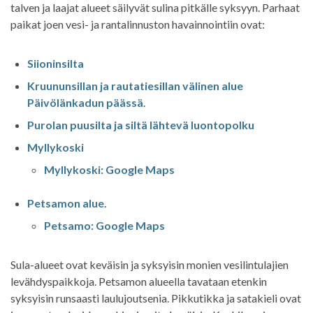
talven ja laajat alueet säilyvät sulina pitkälle syksyyn. Parhaat
paikat joen vesi- ja rantalinnuston havainnointiin ovat:
Siioninsilta
Kruununsillan ja rautatiesillan välinen alue
Päivölänkadun päässä
.
Purolan puusilta ja siltä lähtevä luontopolku
Myllykoski
Myllykoski: Google Maps
Petsamon alue
.
Petsamo: Google Maps
Sula-alueet ovat keväisin ja syksyisin monien vesilintulajien
levähdyspaikkoja. Petsamon alueella tavataan etenkin
syksyisin runsaasti laulujoutsenia. Pikkutikka ja satakieli ovat