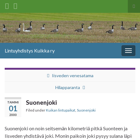
Tog
sea
Search for:
for
Lintuyhdistys Kuikka ry
Togg
navig
Iisveden venesatama
Hilapparanta
Suonenjoki
TAMMI
01
Filed under
Kuikan lintupaikat
,
Suonenjoki
2000
Suonenjoki on noin seitsemän kilometriä pitkä Suonteen ja
Iisveden yhdistävä joki. Monin paikoin joki pysyy sulana läpi