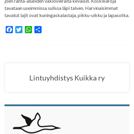
joen ranta-alueiden vakiovieraita keväisin. Koskikaroja
tavataan useimmissa sulissa läpi talven. Harvinaisimmat
tavatut lajit ovat kuningaskalastaja, pikku-uikku ja lapasotka.
F
T
W
S
a
w
h
h
c
i
a
a
e
t
t
r
b
t
s
e
o
e
A
o
r
p
Lintuyhdistys Kuikka ry
k
p