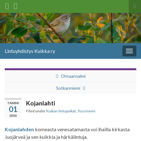
Tog
sea
Search for:
for
Lintuyhdistys Kuikka ry
Togg
navig
Ohtaansalmi
Sotkanniemi
Kojanlahti
TAMMI
01
Filed under
Kuikan lintupaikat
,
Tuusniemi
2000
Kojanlahden
komeasta venesatamasta voi ihailla kirkasta
Juojärveä ja sen kuikkia ja härkälintuja.