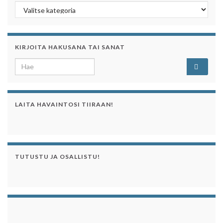
Kategoriaa klikkaamalla näet sen artikkelit
KIRJOITA HAKUSANA TAI SANAT
Search for:
LAITA HAVAINTOSI TIIRAAN!
TUTUSTU JA OSALLISTU!