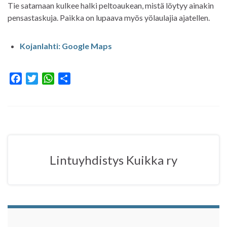
Tie satamaan kulkee halki peltoaukean, mistä löytyy ainakin
pensastaskuja. Paikka on lupaava myös yölaulajia ajatellen.
Kojanlahti: Google Maps
F
T
W
S
a
w
h
h
c
i
a
a
e
t
t
r
b
t
s
e
o
e
A
o
r
p
Lintuyhdistys Kuikka ry
k
p