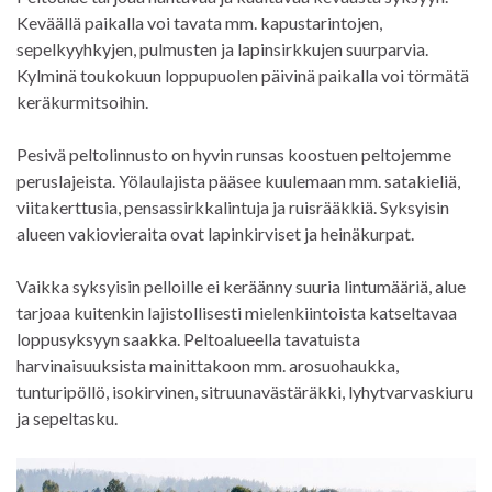
Keväällä paikalla voi tavata mm. kapustarintojen,
sepelkyyhkyjen, pulmusten ja lapinsirkkujen suurparvia.
Kylminä toukokuun loppupuolen päivinä paikalla voi törmätä
keräkurmitsoihin.
Pesivä peltolinnusto on hyvin runsas koostuen peltojemme
peruslajeista. Yölaulajista pääsee kuulemaan mm. satakieliä,
viitakerttusia, pensassirkkalintuja ja ruisrääkkiä. Syksyisin
alueen vakiovieraita ovat lapinkirviset ja heinäkurpat.
Vaikka syksyisin pelloille ei keräänny suuria lintumääriä, alue
tarjoaa kuitenkin lajistollisesti mielenkiintoista katseltavaa
loppusyksyyn saakka. Peltoalueella tavatuista
harvinaisuuksista mainittakoon mm. arosuohaukka,
tunturipöllö, isokirvinen, sitruunavästäräkki, lyhytvarvaskiuru
ja sepeltasku.