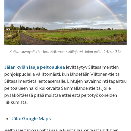
Kuikan kuvagalleria; Tero Pelkonen – Siilinjärvi, Jälän pellot 14.9.2018
Jälän kylän laaja peltoaukea
levittäytyy Siltasalmentien
pohjoispuolella välittömästi, kun lähdetään Viitonen-tieltä
Siltasalmentietä lentoasemalle. Lintujen havainnointi tapahtuu
peltoalueen halki kulkevalta Sammallahdentieltä, jolle
pysäköitäessä pitää muistaa ettei estä peltotyökoneiden
liikkumista.
Jälä: Google Maps
Peltoalue tarjoaa nähtävää ja kuultavaa keväästä syksyyn.