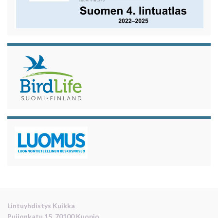
Lintuyhdistys Kuikka
Puijonkatu 15, 70100 Kuopio