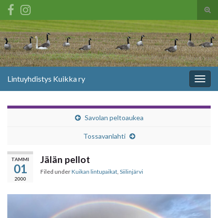
Tog
sear
Search for:
for
Lintuyhdistys Kuikka ry
Togg
navig
Savolan peltoaukea
Tossavanlahti
Jälän pellot
TAMMI
01
Filed under
Kuikan lintupaikat
,
Siilinjärvi
2000