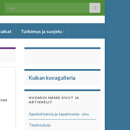
Search for:
paikat
Tutkimus ja suojelu
Kuikan kuvagalleria
HUOMIOI NÄMÄ SIVUT JA
 saa
ARTIKKELIT
Ajankohtaista ja tapahtumia- sivu
Tiedotuksia