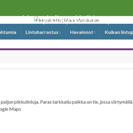
Lintuyhdistys Kuikka ry
pahtumia
Lintuharrastus
Havainnot
Kuikan lintu
a
ljon pikkulintuja. Paras tarkkailu paikka on tie, jossa siirtymällä
oogle Maps