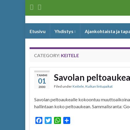
Etusivu
Yhdistys
Ajankohtaista ja ta
CATEGORY:
KEITELE
Savolan peltoauke
TAMMI
01
Filed under
Keitele
,
Kuikan lintupaikat
2000
Savolan peltoaukealle kokoontuu muuttoaikoina pa
hallintaan koko peltoaukean. Sammalisranta: G
F
T
W
S
a
w
h
h