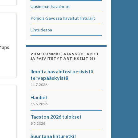
Uusimmat havainnot
Pohjois-Savossa havaitut lintulajit
Lintutietoa
 Maps
VIIMEISIMMÄT, AJANKOHTAISET
JA PÄIVITETYT ARTIKKELIT (6)
Ilmoita havaintosi pesivistä
tervapääskyistä
11.7.2026
Hanhet
15.5.2026
Taeston 2026 tulokset
9.5.2026
Suuntana linturetki!