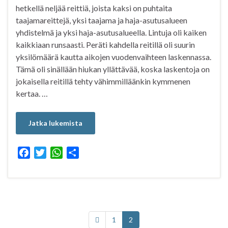
hetkellä neljää reittiä, joista kaksi on puhtaita
taajamareittejä, yksi taajama ja haja-asutusalueen
yhdistelmä ja yksi haja-asutusalueella. Lintuja oli kaiken
kaikkiaan runsaasti. Peräti kahdella reitillä oli suurin
yksilömäärä kautta aikojen vuodenvaihteen laskennassa.
Tämä oli sinällään hiukan yllättävää, koska laskentoja on
jokaisella reitillä tehty vähimmilläänkin kymmenen
kertaa. …
Jatka lukemista
F
T
W
S
a
w
h
h
c
i
a
a
e
t
t
r
b
t
s
e
o
e
A
1
2
o
r
p