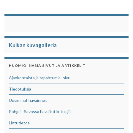
k
p
Kuikan kuvagalleria
HUOMIOI NÄMÄ SIVUT JA ARTIKKELIT
Ajankohtaista ja tapahtumia- sivu
Tiedotuksia
Uusimmat havainnot
Pohjois-Savossa havaitut lintulajit
Lintutietoa