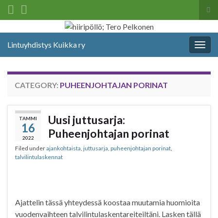
Tog
sea
Search for:
for
Lintuyhdistys Kuikka ry
Togg
navig
CATEGORY:
PUHEENJOHTAJAN PORINAT
Uusi juttusarja:
TAMMI
16
Puheenjohtajan porinat
2022
Filed under
ajankohtaista
,
juttusarja
,
puheenjohtajan porinat
,
talvilintulaskennat
Ajattelin tässä yhteydessä koostaa muutamia huomioita
vuodenvaihteen talvilintulaskentareiteiltäni. Lasken tällä