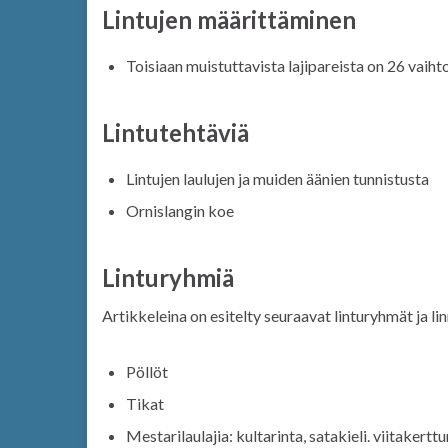
Lintujen määrittäminen
Toisiaan muistuttavista lajipareista on 26 vaih
Lintutehtäviä
Lintujen laulujen ja muiden äänien tunnistusta
Ornislangin koe
Linturyhmiä
Artikkeleina on esitelty seuraavat linturyhmät ja li
Pöllöt
Tikat
Mestarilaulajia: kultarinta, satakieli. viitakertt