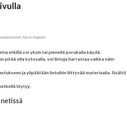
ivulla
Laulujoutsenet; Aarne Hagman
turetkillä voi yksin tai pienellä porukalla käydä.
un pitää olla kotosalla, voi lintuja harrastaa vaikka näin:
astukseen ja ylipäätään lintuihin liittyvää materiaalia. Sisältö
hetkellä löytyy.
 netissä