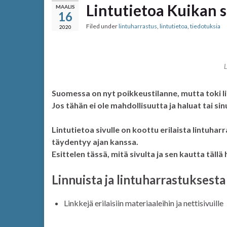
Lintutietoa Kuikan s
MAALIS
16
Filed under
lintuharrastus
,
lintutietoa
,
tiedotuksia
2020
Suomessa on nyt poikkeustilanne, mutta toki lin
Jos tähän ei ole mahdollisuutta ja haluat tai sin
Lintutietoa sivulle on koottu erilaista lintuharr
täydentyy ajan kanssa.
Esittelen tässä, mitä sivulta ja sen kautta tällä 
Linnuista ja lintuharrastuksesta
Linkkejä erilaisiin materiaaleihin ja nettisivuille