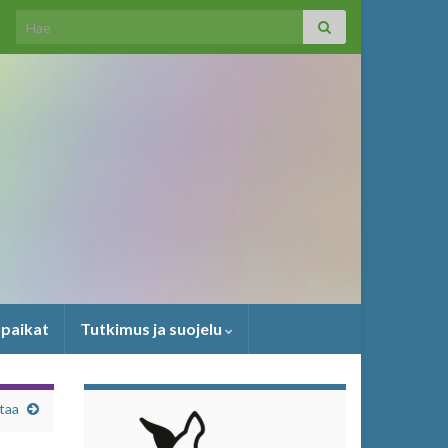
Search for:
upaikat
Tutkimus ja suojelu
taa