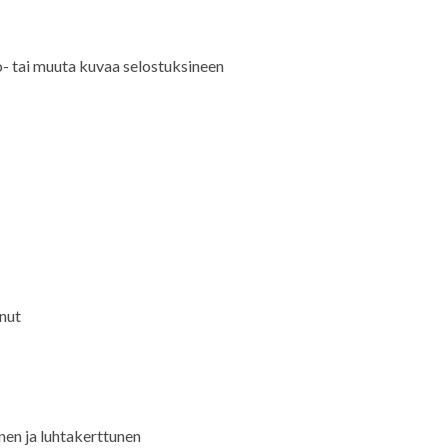
to- tai muuta kuvaa selostuksineen
nnut
unen ja luhtakerttunen