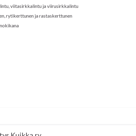
ntu, viitasirkkalintu ja viirusirkkalintu
n, rytikerttunen ja rastaskerttunen
a nokikana
tys Kuikka ry