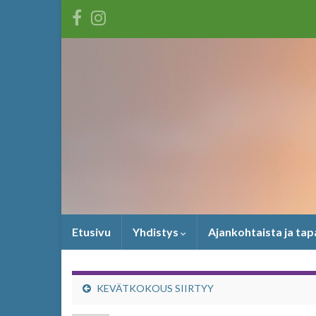
Etusivu
Yhdistys
Ajankohtaista ja ta
KEVÄTKOKOUS SIIRTYY