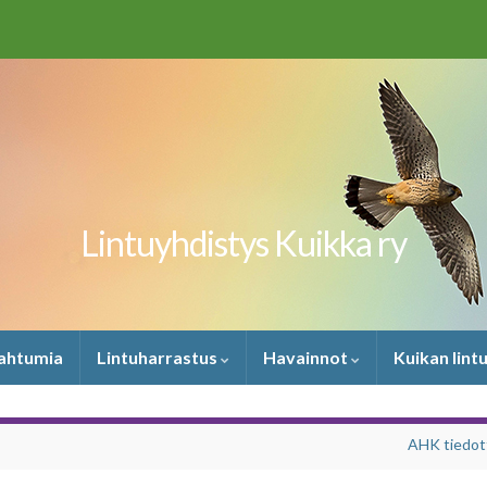
Lintuyhdistys Kuikka ry
pahtumia
Lintuharrastus
Havainnot
Kuikan lint
AHK tiedot