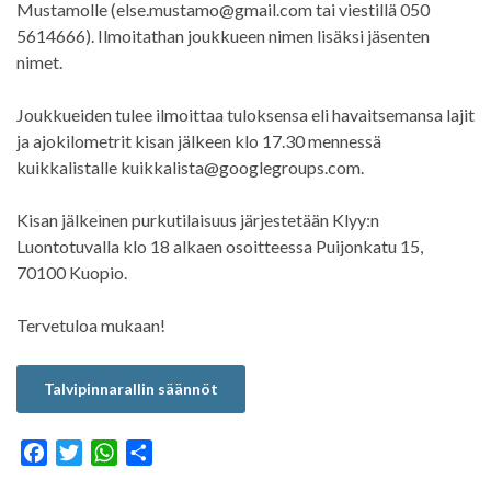
Mustamolle (else.mustamo@gmail.com tai viestillä 050
5614666). Ilmoitathan joukkueen nimen lisäksi jäsenten
nimet.
Joukkueiden tulee ilmoittaa tuloksensa eli havaitsemansa lajit
ja ajokilometrit kisan jälkeen klo 17.30 mennessä
kuikkalistalle kuikkalista@googlegroups.com.
Kisan jälkeinen purkutilaisuus järjestetään Klyy:n
Luontotuvalla klo 18 alkaen osoitteessa Puijonkatu 15,
70100 Kuopio.
Tervetuloa mukaan!
Talvipinnarallin säännöt
F
T
W
S
a
w
h
h