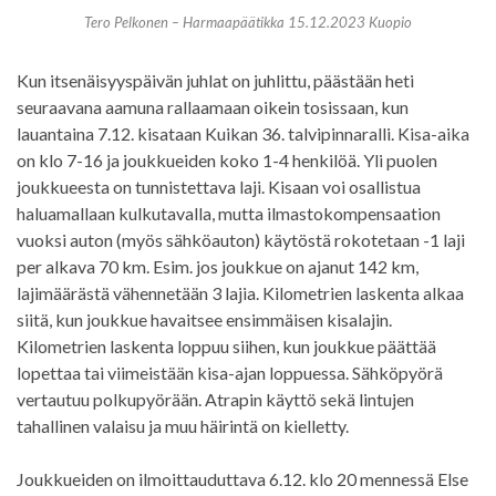
Tero Pelkonen – Harmaapäätikka 15.12.2023 Kuopio
Kun itsenäisyyspäivän juhlat on juhlittu, päästään heti
seuraavana aamuna rallaamaan oikein tosissaan, kun
lauantaina 7.12. kisataan Kuikan 36. talvipinnaralli. Kisa-aika
on klo 7-16 ja joukkueiden koko 1-4 henkilöä. Yli puolen
joukkueesta on tunnistettava laji. Kisaan voi osallistua
haluamallaan kulkutavalla, mutta ilmastokompensaation
vuoksi auton (myös sähköauton) käytöstä rokotetaan -1 laji
per alkava 70 km. Esim. jos joukkue on ajanut 142 km,
lajimäärästä vähennetään 3 lajia. Kilometrien laskenta alkaa
siitä, kun joukkue havaitsee ensimmäisen kisalajin.
Kilometrien laskenta loppuu siihen, kun joukkue päättää
lopettaa tai viimeistään kisa-ajan loppuessa. Sähköpyörä
vertautuu polkupyörään. Atrapin käyttö sekä lintujen
tahallinen valaisu ja muu häirintä on kielletty.
Joukkueiden on ilmoittauduttava 6.12. klo 20 mennessä Else