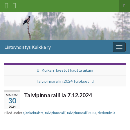
Tog
sea
Search for:
for
Lintuyhdistys Kuikka ry
Togg
navig
Kuikan Taestot kautta aikain
Talvipinnarallin 2024 tulokset
Talvipinnaralli la 7.12.2024
MARRAS
30
2024
Filed under
ajankohtaista
,
talvipinnaralli
,
talvipinnaralli 2024
,
tiedotuksia