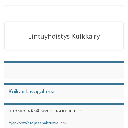
c
i
a
a
e
t
t
r
b
t
s
e
o
e
A
o
r
p
Lintuyhdistys Kuikka ry
k
p
Kuikan kuvagalleria
HUOMIOI NÄMÄ SIVUT JA ARTIKKELIT
Ajankohtaista ja tapahtumia- sivu