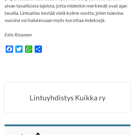
aivan tavallisista lajeista, jotta niidenkin merkinnät ovat ajan
tasalla. Lintuatlas kestää vielä kolme vuotta, joten tulevina
vuosina voi halutessaan myös korottaa indeksejä.
Eelis Rissanen
F
T
W
S
a
w
h
h
c
i
a
a
e
t
t
r
b
t
s
e
o
e
A
o
r
p
Lintuyhdistys Kuikka ry
k
p