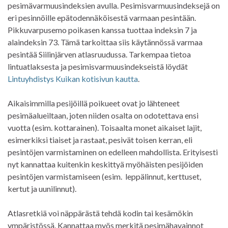
pesimävarmuusindeksien avulla. Pesimisvarmuusindeksejä on
eri pesinnöille epätodennäköisestä varmaan pesintään.
Pikkuvarpusemo poikasen kanssa tuottaa indeksin 7 ja
alaindeksin 73. Tämä tarkoittaa siis käytännössä varmaa
pesintää Siilinjärven atlasruudussa. Tarkempaa tietoa
lintuatlaksesta ja pesimisvarmuusindekseistä löydät
Lintuyhdistys Kuikan kotisivun kautta
.
Aikaisimmilla pesijöillä poikueet ovat jo lähteneet
pesimäalueiltaan, joten niiden osalta on odotettava ensi
vuotta (esim. kottarainen). Toisaalta monet aikaiset lajit,
esimerkiksi tiaiset ja rastaat, pesivät toisen kerran, eli
pesintöjen varmistaminen on edelleen mahdollista. Erityisesti
nyt kannattaa kuitenkin keskittyä myöhäisten pesijöiden
pesintöjen varmistamiseen (esim. leppälinnut, kerttuset,
kertut ja uunilinnut).
Atlasretkiä voi näppärästä tehdä kodin tai kesämökin
ympäristössä. Kannattaa myös merkitä pesimähavainnot