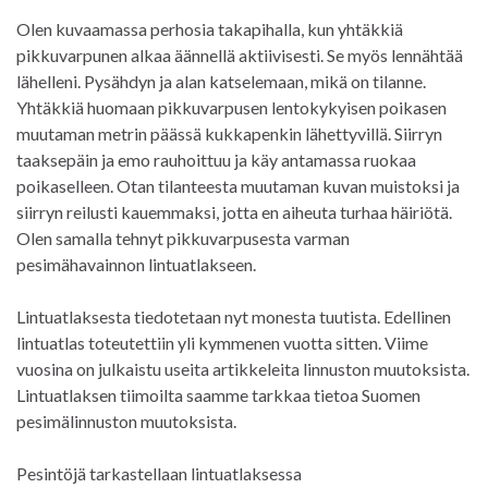
Olen kuvaamassa perhosia takapihalla, kun yhtäkkiä
pikkuvarpunen alkaa äännellä aktiivisesti. Se myös lennähtää
lähelleni. Pysähdyn ja alan katselemaan, mikä on tilanne.
Yhtäkkiä huomaan pikkuvarpusen lentokykyisen poikasen
muutaman metrin päässä kukkapenkin lähettyvillä. Siirryn
taaksepäin ja emo rauhoittuu ja käy antamassa ruokaa
poikaselleen. Otan tilanteesta muutaman kuvan muistoksi ja
siirryn reilusti kauemmaksi, jotta en aiheuta turhaa häiriötä.
Olen samalla tehnyt pikkuvarpusesta varman
pesimähavainnon lintuatlakseen.
Lintuatlaksesta tiedotetaan nyt monesta tuutista. Edellinen
lintuatlas toteutettiin yli kymmenen vuotta sitten. Viime
vuosina on julkaistu useita artikkeleita linnuston muutoksista.
Lintuatlaksen tiimoilta saamme tarkkaa tietoa Suomen
pesimälinnuston muutoksista.
Pesintöjä tarkastellaan lintuatlaksessa