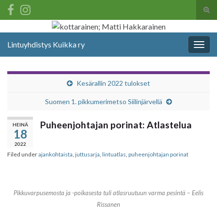
Tog
sear
Search for:
for
Lintuyhdistys Kuikka ry
Togg
navig
Kesärallin 2022 tulokset
Suomen 1. pikkumerimetso Siilinjärvellä
Puheenjohtajan porinat: Atlastelua
HEINÄ
18
2022
Filed under
ajankohtaista
,
juttusarja
,
lintuatlas
,
puheenjohtajan porinat
Pikkuvarpusemosta ja -poikasesta tuli atlasruutuun varma pesintä – Eelis
Rissanen