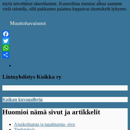
myös talvehtinut alueellamme. Kunnollista muuton alkua saamme
vielä odotella, sillä pakkasten palattua loppuivat shortsikelit lyhyeen.
Muuttohavainnot
Facebook
Twitter
WhatsApp
Share
Lintuyhdistys Kuikka ry
Kuikan kuvagalleria
Huomioi nämä sivut ja artikkelit
Ajankohtaista ja tapahtumia- sivu
Tiedotuksia