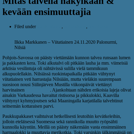
Mitäs talvella näkyikään &
kevään ensimuuttajia
Filed under
ajankohtaista
,
lintukatsaus
,
tiedotuksia
Ilkka Markkanen – Viitatiainen 24.11.2020 Palonurmi,
Nilsiä
Pohjois-Savossa on päästy viettämään kunnon talvea runsaan lumen
ja pakkasten kera. Toki alkutalvi oli pitkään lauha ja mm. viimeisiä
arktisia vesilintuja oli nähtävissä sulilla vielä tammikuun
alkupuolellakin. Nilsiässä ruokintapaikalla pitkään viihtynyt
viitatiainen veti harrastajia Nilsiään, mutta vieläkin suurempaan
suosioon nousi Siilinjärven Mustilla viikonpäivät viettänyt
harvinainen
tunturipöllö
. Ajankohtaan nähden erikoisia lajeja olivat
ainakin Varkaudessa havaitut ristisorsa ja pikkulokki, Kaavilla
viihtynyt kyhmyjoutsen sekä Maaningalla karjatilalla talvehtinut
seitsemän kottaraisen parvi.
Paukkupakkaset vaihtuivat hetkellisesti leutoihin kevätkeleihin,
jolloin eteläisessä Suomessa sekä rannikolla muutto ryöpsähti
kunnolla käyntiin. Meillä on päästy näkemään vasta ensimmäinen
harmaalokki ja muuttavia merikotkia. Toki varsinkin jälkimmäisiä on