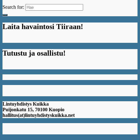
Search for:
Laita havaintosi Tiiraan!
Tutustu ja osallistu!
Lintuyhdistys Kuikka
Puijonkatu 15, 70100 Kuopio
hallitus(at)lintuyhdistyskuikka.net