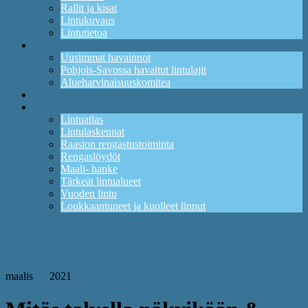
Rallit ja kisat
Lintukuvaus
Lintutietoa
Havainnot
Uusimmat havainnot
Pohjois-Savossa havaitut lintulajit
Alueharvinaisuuskomitea
Kuikan lintupaikat
Tutkimus ja suojelu
Lintuatlas
Lintulaskennat
Raasion rengastustoiminta
Rengaslöydöt
Maali- hanke
Tärkeät lintualueet
Vuoden lintu
Loukkaantuneet ja kuolleet linnut
Joko tunnet tiaisten ja tikkojen äänet?
Lintulaskentakurssi 30.3.-7.4.2021
maalis
07
2021