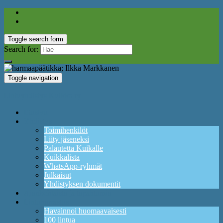
Toggle search form
Search for:
Toggle navigation
Lintuyhdistys Kuikka ry
Etusivu
Yhdistys
Toimihenkilöt
Liity jäseneksi
Palautetta Kuikalle
Kuikkalista
WhatsApp-ryhmät
Julkaisut
Yhdistyksen dokumentit
Ajankohtaista ja tapahtumia
Lintuharrastus
Havainnoi huomaavaisesti
100 lintua