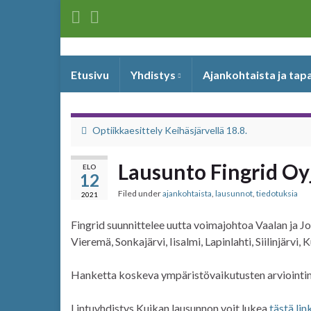
Etusivu
Yhdistys
Ajankohtaista ja ta
Optiikkaesittely Keihäsjärvellä 18.8.
Lausunto Fingrid Oy
ELO
12
Filed under
ajankohtaista
,
lausunnot
,
tiedotuksia
2021
Fingrid suunnittelee uutta voimajohtoa Vaalan ja Jor
Vieremä, Sonkajärvi, Iisalmi, Lapinlahti, Siilinjärvi
Hanketta koskeva ympäristövaikutusten arviointim
Lintuyhdistys Kuikan lausunnon voit lukea
tästä lin