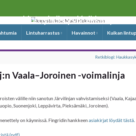
Lintuyhdistys Kuikka ry
pahtumia
Lintuharrastus
Havainnot
Kuikan lintu
Retkiblogi: Haukkasy
j:n Vaala–Joroinen -voimalinja
oisten välille niin sanotun Järvilinjan vahvistamiseksi (Vaala, Kajaa
, Kuopio, Suonenjoki, Leppävirta, Pieksämäki, Joroinen).
enettely on käynnissä. Fingridin hankkeen
asiakirjat löydät tästä
.
kistä (pdf)
.