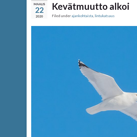
Kevätmuutto alkoi
MAALIS
22
Filed under
ajankohtaista
,
lintukatsaus
2020