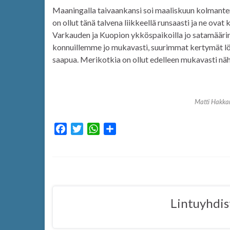
Maaningalla taivaankansi soi maaliskuun kolmanten
on ollut tänä talvena liikkeellä runsaasti ja ne o
Varkauden ja Kuopion ykköspaikoilla jo satamäärin, 
konnuillemme jo mukavasti, suurimmat kertymät löy
saapua. Merikotkia on ollut edelleen mukavasti näht
Matti Hakka
F
T
W
S
a
w
h
h
c
i
a
a
e
t
t
r
b
t
s
e
o
e
A
Lintuyhdis
o
r
p
k
p