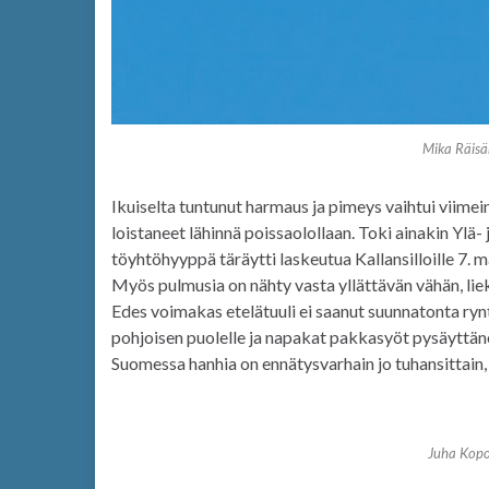
Mika Räis
Ikuiselta tuntunut harmaus ja pimeys vaihtui viime
loistaneet lähinnä poissaolollaan. Toki ainakin Ylä
töyhtöhyyppä täräytti laskeutua Kallansilloille 7. ma
Myös pulmusia on nähty vasta yllättävän vähän, liekö
Edes voimakas etelätuuli ei saanut suunnatonta rynt
pohjoisen puolelle ja napakat pakkasyöt pysäyttänee
Suomessa hanhia on ennätysvarhain jo tuhansittain
Juha Kopo