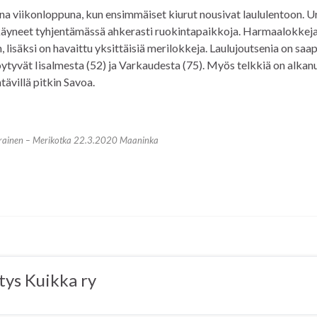
a viikonloppuna, kun ensimmäiset kiurut nousivat laululentoon. Ur
vat käyneet tyhjentämässä ahkerasti ruokintapaikkoja. Harmaalokkej
lisäksi on havaittu yksittäisiä merilokkeja. Laulujoutsenia on saa
tyvät Iisalmesta (52) ja Varkaudesta (75). Myös telkkiä on alkan
ävillä pitkin Savoa.
rainen – Merikotka 22.3.2020 Maaninka
tys Kuikka ry