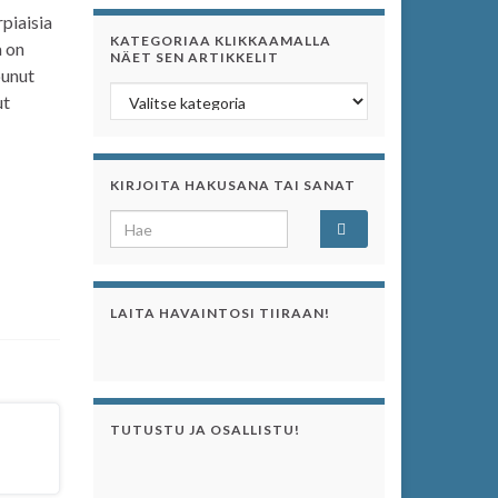
piaisia
KATEGORIAA KLIKKAAMALLA
a on
NÄET SEN ARTIKKELIT
punut
Kategoriaa klikkaamalla näet sen artikkelit
ut
KIRJOITA HAKUSANA TAI SANAT
Search for:
LAITA HAVAINTOSI TIIRAAN!
TUTUSTU JA OSALLISTU!