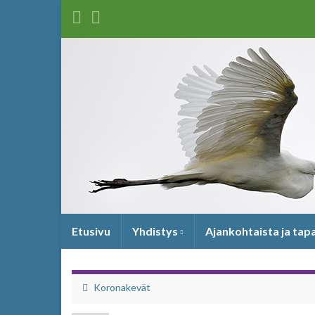
Etusivu
Yhdistys
Ajankohtaista ja ta
Koronakevät