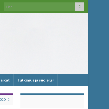
Search for:
paikat
Tutkimus ja suojelu
2020