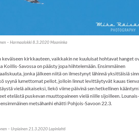
änen – Harmaalokki 8.3.2020 Maaninka
in keväiseen kirkkauteen, vaikkakin ne kuuluisat hohtavat hanget o
- ja Koillis-Savossa on päästy jopa hiihtelemään. Ensimmäinen
aliskuuta, jonka jälkeen niitä on ilmestynyt lähinnä yksittäisiä sinn
 syynä lumettomat pellot, jolloin linnut levittäytyvät kauas tienva
äystä vielä aikaiseksi, liekö viime päivinä sen hetkellinen kääntym
t etelästä puskevan muuttopaineen vielä niille sijoilleen. Lounais
, ensimmäinen metsähanhi ehätti Pohjois-Savoon 22.3.
nen – Urpiainen 21.3.2020 Lapinlahti