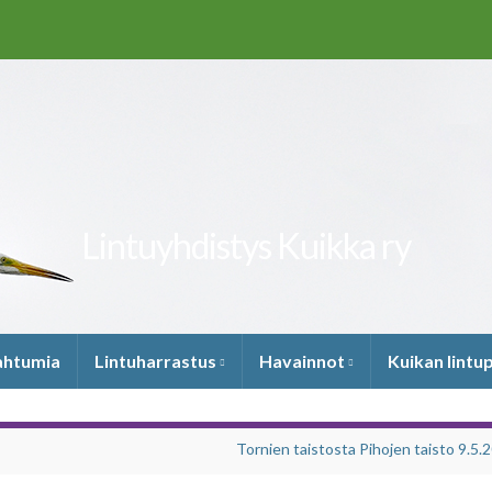
Lintuyhdistys Kuikka ry
pahtumia
Lintuharrastus
Havainnot
Kuikan lintu
Tornien taistosta Pihojen taisto 9.5.