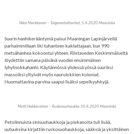
Ilkka Markkanen – Taigametsähanhet, 5.4.2020 Maaninka
Suurin hanhikerääntymä paisui Maaningan Lapinjärvellä
parhaimmillaan liki tuhanteen kaklattajaan, kun 990
metsähanhea kokoontui yhteen. Riistaveden Keskimmäiseltä
löydettiin samana päivänä vuoden ensimmäinen
lyhytnokkahanhi. Käytännössä yhdessä yössä suuriksi
massoiksi yltyivät myös naurulokkien koloniat.
Huomattavina parvina saapui lisäksi sepelkyyhkyjä.
Matti Hakkarainen – Ruskosuohaukka 10.4.2020 Maaninka
Petolinnuista sinisuohaukkoja ja piekanoita tuli lisää,
uutuuksina kirjattiin ruskosuohaukkoja, sääksiä ja yksittäinen