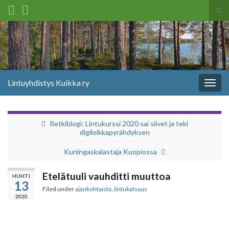
Tog
sea
Search for:
for
Lintuyhdistys Kuikka ry
Togg
navig
Retkiblogi: Lintukurssi 2020 sai siivet ja teki
digiloikkapyrähdyksen
Kuningaskalastaja Kuopiossa
Etelätuuli vauhditti muuttoa
HUHTI
13
Filed under
ajankohtaista
,
lintukatsaus
2020