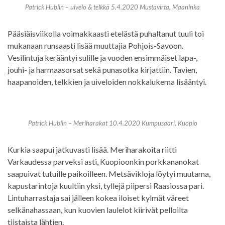
Patrick Hublin – uivelo & telkkä 5.4.2020 Mustavirta, Maaninka
Pääsiäisviikolla voimakkaasti etelästä puhaltanut tuuli toi
mukanaan runsaasti lisää muuttajia Pohjois-Savoon.
Vesilintuja kerääntyi sulille ja vuoden ensimmäiset lapa-,
jouhi- ja harmaasorsat sekä punasotka kirjattiin. Tavien,
haapanoiden, telkkien ja uiveloiden nokkalukema lisääntyi.
Patrick Hublin – Meriharakat 10.4.2020 Kumpusaari, Kuopio
Kurkia saapui jatkuvasti lisää. Meriharakoita riitti
Varkaudessa parveksi asti, Kuopioonkin porkkananokat
saapuivat tutuille paikoilleen. Metsävikloja löytyi muutama,
kapustarintoja kuultiin yksi, tyllejä piipersi Raasiossa pari.
Lintuharrastaja sai jälleen kokea iloiset kylmät väreet
selkänahassaan, kun kuovien laulelot kiirivät pelloilta
tiistaista lähtien.