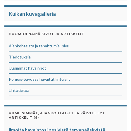
Kuikan kuvagalleria
HUOMIOI NÄMÄ SIVUT JA ARTIKKELIT
Ajankohtaista ja tapahtumia- sivu
Tiedotuksia
Uusimmat havainnot
Pohjois-Savossa havaitut lintulajit
Lintutietoa
VIIMEISIMMÄT, AJANKOHTAISET JA PÄIVITETYT
ARTIKKELIT (6)
Ilmoita havaintosi pesivistä tervapääskyistä