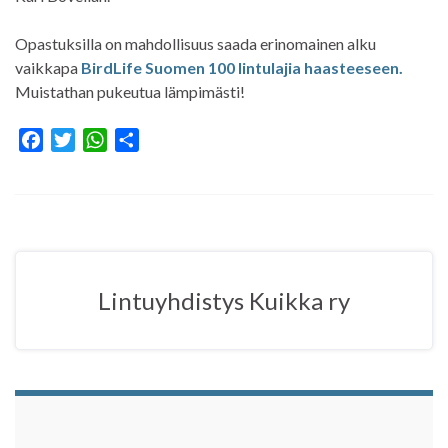
Opastuksilla on mahdollisuus saada erinomainen alku
vaikkapa
BirdLife Suomen 100 lintulajia haasteeseen.
Muistathan pukeutua lämpimästi!
F
T
W
S
a
w
h
h
c
i
a
a
e
t
t
r
b
t
s
e
o
e
A
o
r
p
Lintuyhdistys Kuikka ry
k
p