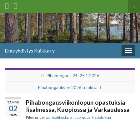
Tog
sea
Search for:
for
Lintuyhdistys Kuikka ry
Togg
navig
Pihabongaus 24.-25.1.2026
Pihabongauksen 2026 tuloksia
Pihabongausviikonlopun opastuksia
TAMMI
02
Iisalmessa, Kuopiossa ja Varkaudessa
2026
Filed under
ajankohtaista
,
pihabongaus
,
tiedotuksia