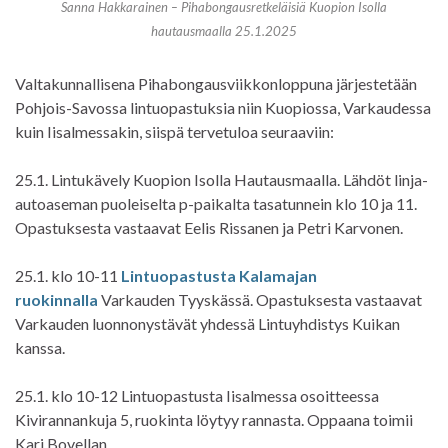
Sanna Hakkarainen – Pihabongausretkeläisiä Kuopion Isolla
hautausmaalla 25.1.2025
Valtakunnallisena Pihabongausviikkonloppuna järjestetään
Pohjois-Savossa lintuopastuksia niin Kuopiossa, Varkaudessa
kuin Iisalmessakin, siispä tervetuloa seuraaviin:
25.1. Lintukävely Kuopion Isolla Hautausmaalla. Lähdöt linja-
autoaseman puoleiselta p-paikalta tasatunnein klo 10 ja 11.
Opastuksesta vastaavat Eelis Rissanen ja Petri Karvonen.
25.1. klo 10-11
Lintuopastusta Kalamajan
ruokinnalla
Varkauden Tyyskässä. Opastuksesta vastaavat
Varkauden luonnonystävät yhdessä Lintuyhdistys Kuikan
kanssa.
25.1. klo 10-12 Lintuopastusta Iisalmessa osoitteessa
Kivirannankuja 5, ruokinta löytyy rannasta. Oppaana toimii
Kari Bovellan.