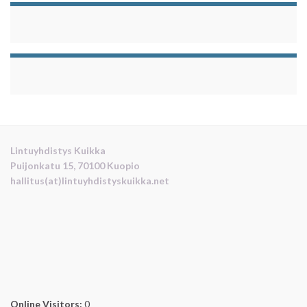
Lintuyhdistys Kuikka
Puijonkatu 15, 70100 Kuopio
hallitus(at)lintuyhdistyskuikka.net
Online Visitors:
0