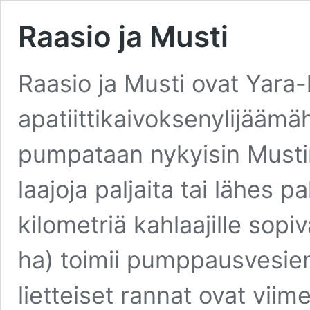
Raasio ja Musti
Raasio ja Musti ovat Yara-
apatiittikaivoksenylijäämäh
pumpataan nykyisin Mustin 
laajoja paljaita tai lähes pa
kilometriä kahlaajille sopi
ha) toimii pumppausvesien
lietteiset rannat ovat vii