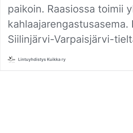
paikoin. Raasiossa toimii 
kahlaajarengastusasema. 
Siilinjärvi-Varpaisjärvi-tie
Lintuyhdistys Kuikka ry