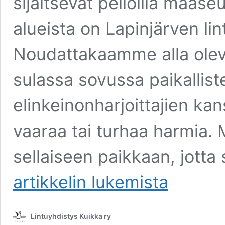
sijaitsevat pelloilla maaseu
alueista on Lapinjärven li
Noudattakaamme alla olevi
sulassa sovussa paikallist
elinkeinonharjoittajien ka
vaaraa tai turhaa harmia.
sellaiseen paikkaan, jotta
Maaseudulla
artikkelin
lukemista
retkeily
Lintuyhdistys Kuikka ry